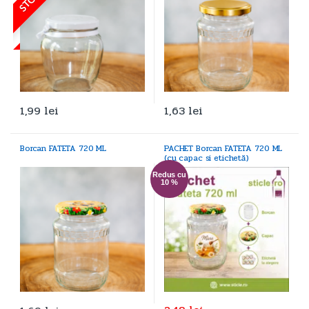
1,99
lei
1,63
lei
Borcan FATETA 720 ML
PACHET Borcan FATETA 720 ML
(cu capac si etichetă)
Redus cu
10 %