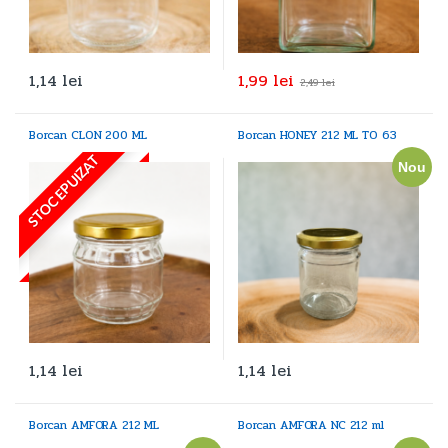
1,99
lei
1,14
lei
2,49
lei
Borcan CLON 200 ML
Borcan HONEY 212 ML TO 63
STOC EPUIZAT
Nou
1,14
lei
1,14
lei
Borcan AMFORA 212 ML
Borcan AMFORA NC 212 ml