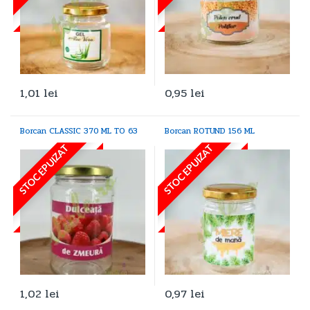
1,01
lei
0,95
lei
Borcan CLASSIC 370 ML TO 63
Borcan ROTUND 156 ML
STOC EPUIZAT
STOC EPUIZAT
1,02
lei
0,97
lei