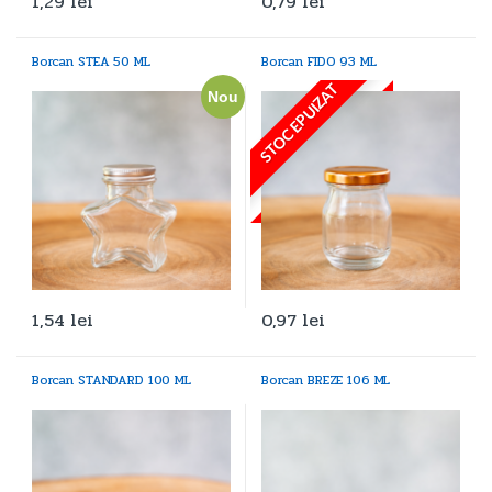
1,29
lei
0,79
lei
Borcan STEA 50 ML
Borcan FIDO 93 ML
STOC EPUIZAT
Nou
1,54
lei
0,97
lei
Borcan STANDARD 100 ML
Borcan BREZE 106 ML