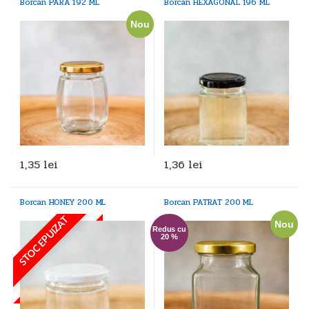
Borcan PARA 192 ML
Borcan HEXAGONAL 196 ML
Nou
1,35
lei
1,36
lei
Borcan HONEY 200 ML
Borcan PATRAT 200 ML
STOC EPUIZAT
Nou
Redus cu
20 %