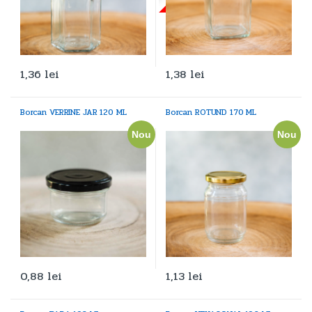
1,36
lei
1,38
lei
Borcan VERRINE JAR 120 ML
Borcan ROTUND 170 ML
Nou
Nou
0,88
lei
1,13
lei