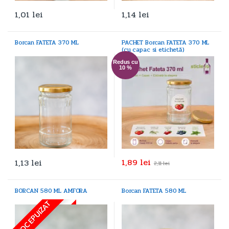
1,01
lei
1,14
lei
Borcan FATETA 370 ML
PACHET Borcan FATETA 370 ML
(cu capac si etichetă)
Redus cu
10 %
1,89
lei
1,13
lei
2,11
lei
BORCAN 580 ML AMFORA
Borcan FATETA 580 ML
STOC EPUIZAT