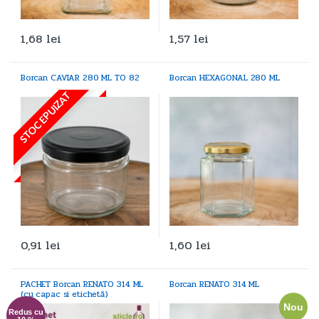
1,68
lei
1,57
lei
Borcan CAVIAR 280 ML TO 82
Borcan HEXAGONAL 280 ML
STOC EPUIZAT
0,91
lei
1,60
lei
PACHET Borcan RENATO 314 ML
Borcan RENATO 314 ML
(cu capac si etichetă)
Nou
Redus cu