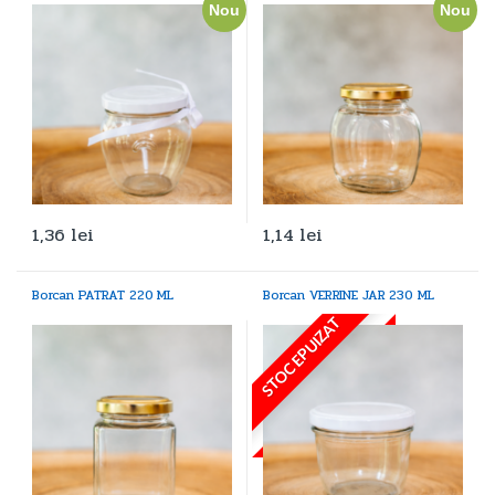
Nou
Nou
1,36
lei
1,14
lei
Borcan PATRAT 220 ML
Borcan VERRINE JAR 230 ML
STOC EPUIZAT