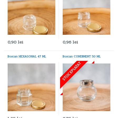
0,90
lei
0,96
lei
Borcan HEXAGONAL 47 ML
Borcan CONDIMENT 50 ML
STOC EPUIZAT