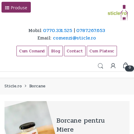
Skip
Skip
Produse
to
to
navigation
content
Mobil
0770.331.525
|
0787.267.653
Email:
comenzi@sticle.ro
Cum Comand
Blog
Contact
Cum Platesc
0
Sticle.ro
Borcane
Borcane pentru
Miere