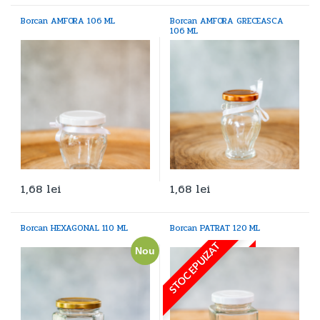
Borcan AMFORA 106 ML
Borcan AMFORA GRECEASCA
106 ML
1,68
lei
1,68
lei
Borcan HEXAGONAL 110 ML
Borcan PATRAT 120 ML
STOC EPUIZAT
Nou