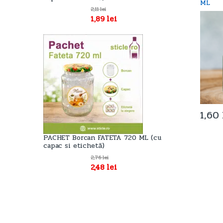
ML
2,11
lei
1,89
lei
1,60
PACHET Borcan FATETA 720 ML (cu
capac si etichetă)
2,76
lei
2,48
lei