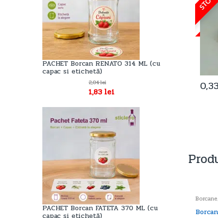
PACHET Borcan RENATO 314 ML (cu
capac si etichetă)
0,3
2,04
lei
1,83
lei
Produ
Borcane
PACHET Borcan FATETA 370 ML (cu
Borca
capac si etichetă)