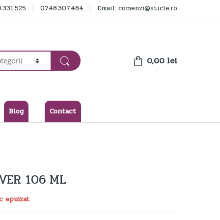
.331.525
0748.307.484
Email: comenzi@sticle.ro
0,00
lei
Blog
Contact
IVER 106 ML
c epuizat