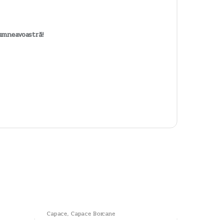
umneavoastră!
Capace
,
Capace Borcane