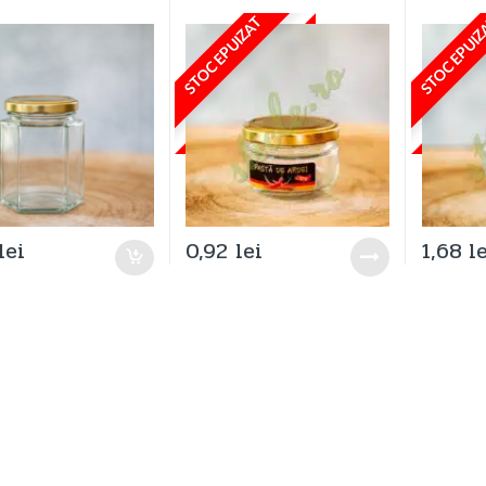
STOC EPUIZAT
STOC EPUI
lei
0,92
lei
1,68
l