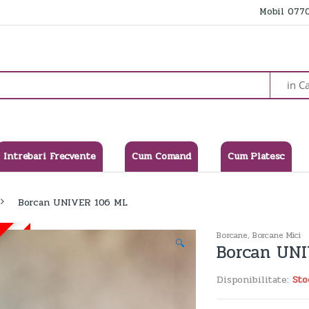
Mobil 0770
Intrebari Frecvente
Cum Comand
Cum Platesc
Borcan UNIVER 106 ML
Borcane
,
Borcane Mici
🔍
Borcan UN
Disponibilitate:
Sto