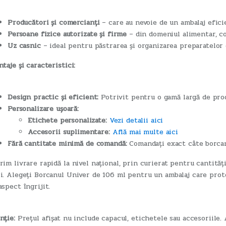
Producători și comercianți
– care au nevoie de un ambalaj efici
Persoane fizice autorizate și firme
– din domeniul alimentar, c
Uz casnic
– ideal pentru păstrarea și organizarea preparatelor 
ntaje și caracteristici:
Design practic și eficient:
Potrivit pentru o gamă largă de pro
Personalizare ușoară:
Etichete personalizate:
Vezi detalii aici
Accesorii suplimentare:
Află mai multe aici
Fără cantitate minimă de comandă:
Comandați exact câte borcan
rim livrare rapidă la nivel național, prin curierat pentru cantită
i. Alegeți Borcanul Univer de 106 ml pentru un ambalaj care prot
aspect îngrijit.
nție:
Prețul afișat nu include capacul, etichetele sau accesoriile.