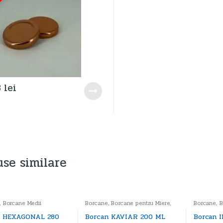
3
lei
se similare
,
Borcane Medii
Borcane
,
Borcane pentru Miere
,
Borcane
,
B
Borcane Medii
n HEXAGONAL 280
Borcan KAVIAR 200 ML
Borcan 