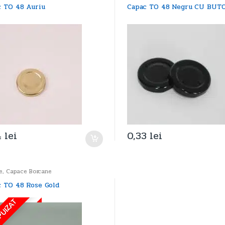
c TO 48 Auriu
Capac TO 48 Negru CU BUT
4
lei
0,33
lei
e
,
Capace Borcane
 TO 48 Rose Gold
PUIZAT