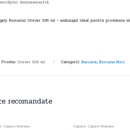
esităților dumneavoastră.
geți Borcanul Univer 106 ml – ambalajul ideal pentru produsele d
 Produs:
Univer 106 ml
Categorii:
Borcane
,
Borcane Mici
ce recomandate
e
,
Capace Borcane
Capace
,
Capace Borcane