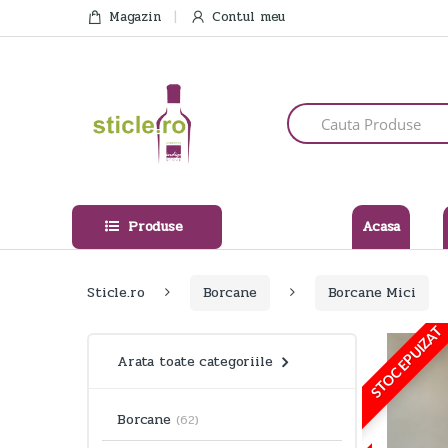
Skip
Skip
Magazin
Contul meu
to
to
navigation
content
Search
for:
Produse
Acasa
Sticle.ro
Borcane
Borcane Mici
STOC EPUIZAT
Arata toate categoriile
Borcane
(62)