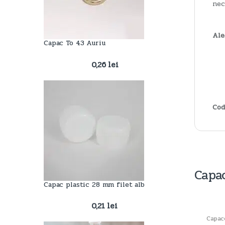
nec
Ale
Capac To 43 Auriu
0,26
lei
Cod
Capa
Capac plastic 28 mm filet alb
0,21
lei
Capac