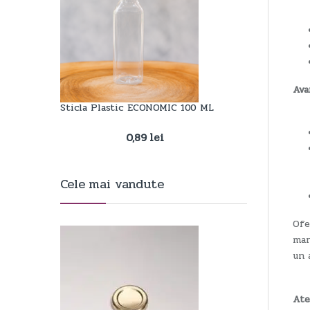
Ava
Sticla Plastic ECONOMIC 100 ML
0,89
lei
Cele mai vandute
Ofe
mar
un 
Ate