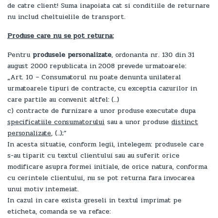
de catre client! Suma inapoiata cat si conditiile de returnare
nu includ cheltuielile de transport.
Produse care nu se pot returna:
Pentru
produsele personalizate
, ordonanta nr. 130 din 31
august 2000 republicata in 2008 prevede urmatoarele:
„Art. 10 – Consumatorul nu poate denunta unilateral
urmatoarele tipuri de contracte, cu exceptia cazurilor in
care partile au convenit altfel: (..)
c) contracte de furnizare a unor produse executate dupa
specificatiile consumatorului
sau a unor produse
distinct
personalizate
, (..);”
In acesta situatie, conform legii, intelegem: produsele care
s-au tiparit cu textul clientului sau au suferit orice
modificare asupra formei initiale, de orice natura, conforma
cu cerintele clientului, nu se pot returna fara invocarea
unui motiv intemeiat.
In cazul in care exista greseli in textul imprimat pe
eticheta, comanda se va reface: