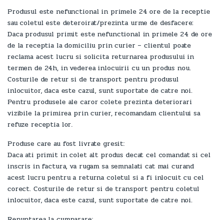
Produsul este nefunctional in primele 24 ore de la receptie
sau coletul este deteroirat/prezinta urme de desfacere:
Daca produsul primit este nefunctional in primele 24 de ore
de la receptia la domiciliu prin curier – clientul poate
reclama acest lucru si solicita returnarea produsului in
termen de 24h, in vederea inlocuirii cu un produs nou.
Costurile de retur si de transport pentru produsul
inlocuitor, daca este cazul, sunt suportate de catre noi.
Pentru produsele ale caror colete prezinta deteriorari
vizibile la primirea prin curier, recomandam clientului sa
refuze receptia lor.
Produse care au fost livrate gresit:
Daca ati primit in colet alt produs decat cel comandat si cel
inscris in factura, va rugam sa semnalati cat mai curand
acest lucru pentru a returna coletul si a fi inlocuit cu cel
corect. Costurile de retur si de transport pentru coletul
inlocuitor, daca este cazul, sunt suportate de catre noi.
Renuntarea la cumparare: