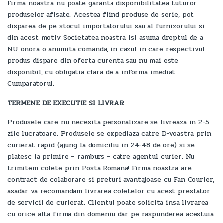
Firma noastra nu poate garanta disponibilitatea tuturor
produselor afisate. Acestea fiind produse de serie, pot
disparea de pe stocul importatorului sau al furnizorului si
din acest motiv Societatea noastra isi asuma dreptul de a
NU onora o anumita comanda, in cazul in care respectivul
produs dispare din oferta curenta sau nu mai este
disponibil, cu obligatia clara de a informa imediat
Cumparatorul.
TERMENE DE EXECUTIE SI LIVRAR
Produsele care nu necesita personalizare se livreaza in 2-5
zile lucratoare. Produsele se expediaza catre D-voastra prin
curierat rapid (ajung la domiciliu in 24-48 de ore) si se
platesc la primire – ramburs – catre agentul curier. Nu
trimitem colete prin Posta Romana! Firma noastra are
contract de colaborare si preturi avantajoase cu Fan Courier,
asadar va recomandam livrarea coletelor cu acest prestator
de servicii de curierat. Clientul poate solicita insa livrarea
cu orice alta firma din domeniu dar pe raspunderea acestuia