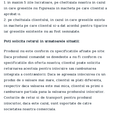
1. in maxim 5 zile lucratoare, pe cheltuiala noastra in cazul
in care greselile nu figureaza in macheta pe care clientul a
aprobat-o.
2. pe cheltuiala clientului, in cazul in care greselile exista
in macheta pe care clientul si-a dat acordul pentru tiparire
iar greselile existente nu au fost semnalate.
Poti solicita returul in urmatoarele situatii:
Produsul nu este conform cu specificatiile afisate pe site:
Daca produsul comandat se dovedeste a nu fi conform cu
specificatiile din oferta noastra, clientul poate solicita
returnarea acestuia pentru inlocuire sau rambursarea
integrala a contravalorii. Daca se agreeaza inlocuirea cu un
produs de o valoare mai mare, clientul va plati diferenta,
respectiv daca valoarea este mai mica, clientul va primi o
rambursare partiala pana la valoarea produsului inlocuitor.
Costurile de retur si de transport pentru produsul
inlocuitor, daca este cazul, sunt suportate de catre
societatea noastra comerciala.