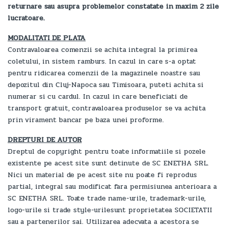
returnare sau asupra problemelor constatate in maxim 2 zile
lucratoare.
MODALITATI DE PLATA
Contravaloarea comenzii se achita integral la primirea
coletului, in sistem ramburs. In cazul in care s-a optat
pentru ridicarea comenzii de la magazinele noastre sau
depozitul din Cluj-Napoca sau Timisoara, puteti achita si
numerar si cu cardul. In cazul in care beneficiati de
transport gratuit, contravaloarea produselor se va achita
prin virament bancar pe baza unei proforme.
DREPTURI DE AUTOR
Dreptul de copyright pentru toate informatiile si pozele
existente pe acest site sunt detinute de SC ENETHA SRL.
Nici un material de pe acest site nu poate fi reprodus
partial, integral sau modificat fara permisiunea anterioara a
SC ENETHA SRL. Toate trade name-urile, trademark-urile,
logo-urile si trade style-urilesunt proprietatea SOCIETATII
sau a partenerilor sai. Utilizarea adecvata a acestora se