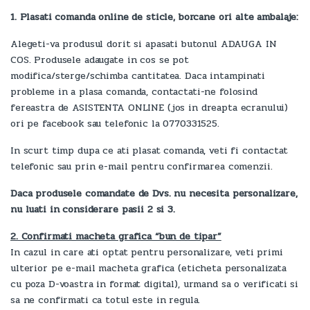
1. Plasati comanda online de sticle, borcane ori alte ambalaje:
Alegeti-va produsul dorit si apasati butonul ADAUGA IN
COS. Produsele adaugate in cos se pot
modifica/sterge/schimba cantitatea. Daca intampinati
probleme in a plasa comanda, contactati-ne folosind
fereastra de ASISTENTA ONLINE (jos in dreapta ecranului)
ori pe facebook sau telefonic la 0770331525.
In scurt timp dupa ce ati plasat comanda, veti fi contactat
telefonic sau prin e-mail pentru confirmarea comenzii.
Daca produsele comandate de Dvs. nu necesita personalizare,
nu luati in considerare pasii 2 si 3.
2. Confirmati macheta grafica “bun de tipar”
In cazul in care ati optat pentru personalizare, veti primi
ulterior pe e-mail macheta grafica (eticheta personalizata
cu poza D-voastra in format digital), urmand sa o verificati si
sa ne confirmati ca totul este in regula.