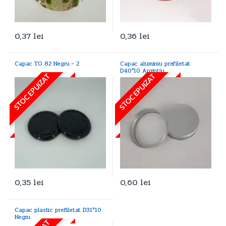
0,37
lei
0,36
lei
Capac TO 82 Negru – 2
Capac aluminiu prefiletat
D40*10 Argintiu
STOC EPUIZAT
STOC EPUIZAT
0,35
lei
0,60
lei
Capac plastic prefiletat D31*10
Negru