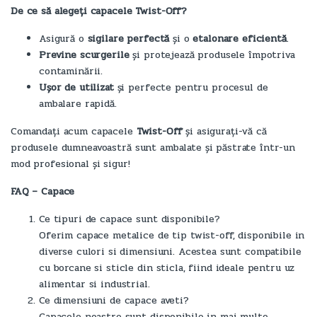
De ce să alegeți capacele Twist-Off?
Asigură o
sigilare perfectă
și o
etalonare eficientă
.
Previne scurgerile
și protejează produsele împotriva
contaminării.
Ușor de utilizat
și perfecte pentru procesul de
ambalare rapidă.
Comandați acum capacele
Twist-Off
și asigurați-vă că
produsele dumneavoastră sunt ambalate și păstrate într-un
mod profesional și sigur!
FAQ – Capace
Ce tipuri de capace sunt disponibile?
Oferim capace metalice de tip twist-off, disponibile in
diverse culori si dimensiuni. Acestea sunt compatibile
cu borcane si sticle din sticla, fiind ideale pentru uz
alimentar si industrial.
Ce dimensiuni de capace aveti?
Capacele noastre sunt disponibile in mai multe