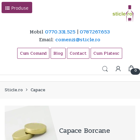
Skip
Skip
Produse
to
to
navigation
content
Mobil
0770.331.525
|
0787.267.653
Email:
comenzi@sticle.ro
Cum Comand
Blog
Contact
Cum Platesc
0
Sticle.ro
Capace
Capace Borcane