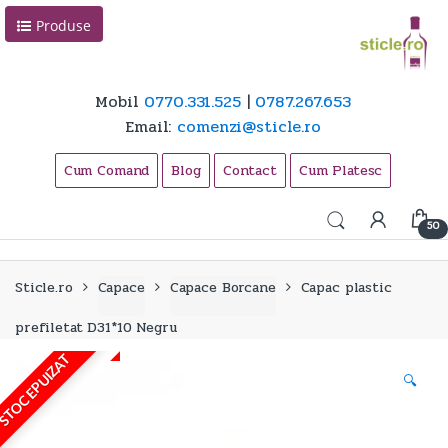
Skip
Skip
Produse
to
to
navigation
content
Mobil
0770.331.525
|
0787.267.653
Email:
comenzi@sticle.ro
Cum Comand
Blog
Contact
Cum Platesc
50
Sticle.ro
Capace
Capace Borcane
Capac plastic
prefiletat D31*10 Negru
STOC EPUIZAT
🔍