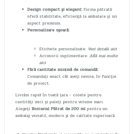
Design compact și elegant:
Forma pătrată
oferă stabilitate, eficiență la ambalare și un
aspect premium.
Personalizare ușoară:
Etichete personalizate:
Vezi detalii aici
Accesorii suplimentare:
Află mai multe
aici
Fără cantitate minimă de comandă:
Comandați exact cât aveți nevoie, în funcție
de proiect.
Livrăm rapid în toată țara – colete pentru
cantități mici și paleți pentru volume mari.
Alegeți
Borcanul Pătrat de 200 ml
pentru un
ambalaj versatil, modern și de calitate superioară.