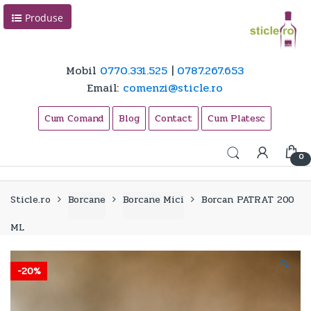
Skip
Skip
Produse
to
to
navigation
content
Mobil
0770.331.525
|
0787.267.653
Email:
comenzi@sticle.ro
Cum Comand
Blog
Contact
Cum Platesc
0
Sticle.ro
Borcane
Borcane Mici
Borcan PATRAT 200
ML
🔍
-
20%