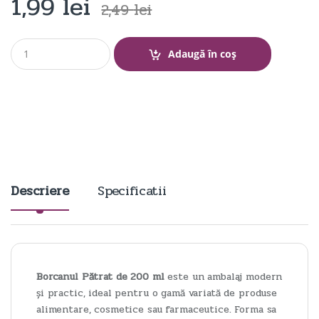
1,99
lei
2,49
lei
Q
Adaugă în coș
u
a
n
t
i
t
y
Descriere
Specificatii
Borcanul Pătrat de 200 ml
este un ambalaj modern
și practic, ideal pentru o gamă variată de produse
alimentare, cosmetice sau farmaceutice. Forma sa