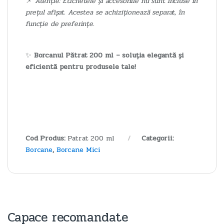
📌
Atenție: Etichetele și accesoriile nu sunt incluse în
prețul afișat. Acestea se achiziționează separat, în
funcție de preferințe.
✨
Borcanul Pătrat 200 ml – soluția elegantă și
eficientă pentru produsele tale!
Cod Produs:
Patrat 200 ml
Categorii:
Borcane
,
Borcane Mici
Capace recomandate