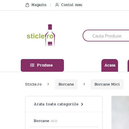
Skip
Skip
Magazin
Contul meu
to
to
navigation
content
Search
for:
Produse
Acasa
Sticle.ro
Borcane
Borcane Mici
Arata toate categoriile
Borcane
(62)