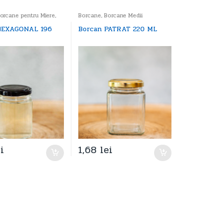
orcane pentru Miere
,
Borcane
,
Borcane Medii
ci
HEXAGONAL 196
Borcan PATRAT 220 ML
i
1,68
lei