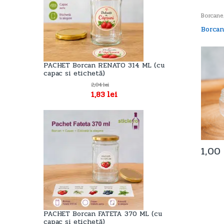
Borcane
Borca
PACHET Borcan RENATO 314 ML (cu
capac si etichetă)
2,04
lei
1,83
lei
1,00
PACHET Borcan FATETA 370 ML (cu
capac si etichetă)