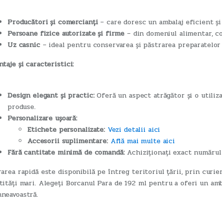
Producători și comercianți
– care doresc un ambalaj eficient și
Persoane fizice autorizate și firme
– din domeniul alimentar, c
Uz casnic
– ideal pentru conservarea și păstrarea preparatelor
ntaje și caracteristici:
Design elegant și practic:
Oferă un aspect atrăgător și o utiliz
produse.
Personalizare ușoară:
Etichete personalizate:
Vezi detalii aici
Accesorii suplimentare:
Află mai multe aici
Fără cantitate minimă de comandă:
Achiziționați exact numărul
rarea rapidă este disponibilă pe întreg teritoriul țării, prin curi
tități mari. Alegeți Borcanul Para de 192 ml pentru a oferi un amb
neavoastră.