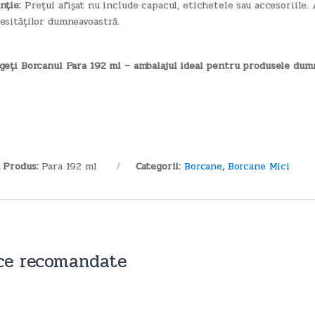
nție:
Prețul afișat nu include capacul, etichetele sau accesoriile.
esităților dumneavoastră.
geți Borcanul Para 192 ml – ambalajul ideal pentru produsele dum
 Produs:
Para 192 ml
Categorii:
Borcane
,
Borcane Mici
ce recomandate