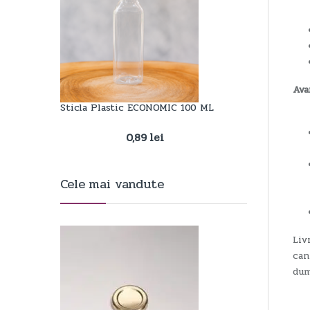
Ava
Sticla Plastic ECONOMIC 100 ML
0,89
lei
Cele mai vandute
Liv
can
dum