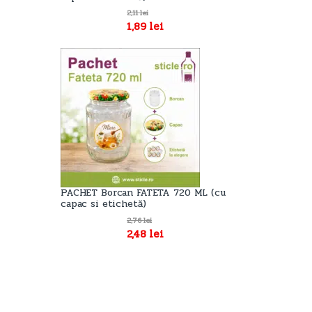
2,11
lei
1,89
lei
PACHET Borcan FATETA 720 ML (cu
capac si etichetă)
2,76
lei
2,48
lei