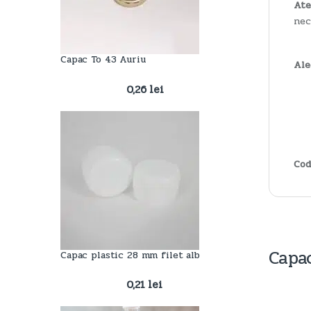
Ate
nec
Capac To 43 Auriu
Ale
0,26
lei
Cod
Capa
Capac plastic 28 mm filet alb
0,21
lei