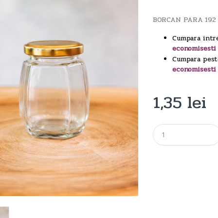
BORCAN PARA 192
Cumpara intr
economisesti
Cumpara pest
economisesti
1,35
lei
Q
u
a
n
t
i
t
y