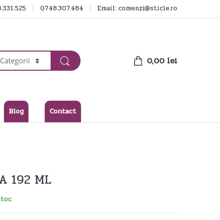
.331.525
0748.307.484
Email: comenzi@sticle.ro
0,00
lei
Blog
Contact
A 192 ML
stoc