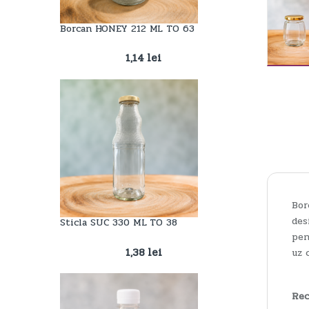
Borcan HONEY 212 ML TO 63
1,14
lei
Bor
des
Sticla SUC 330 ML TO 38
pen
1,38
lei
uz 
Rec