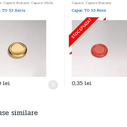
e
,
Capace Borcane
,
Capace Sticle
Capace
,
Capace Borcane
 TO 53 Auriu
Capac TO 53 Rosu
STOC EPUIZAT
0
lei
0,35
lei
se similare