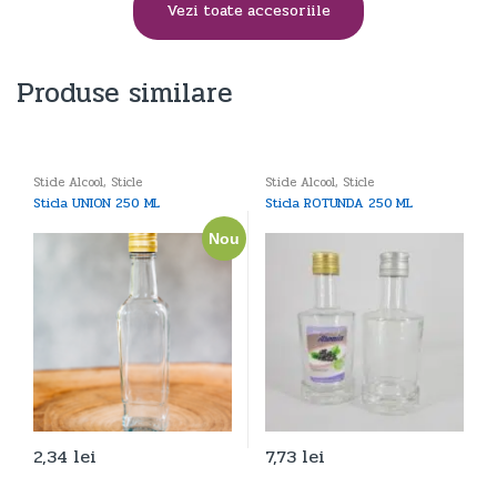
Vezi toate accesoriile
Produse similare
Sticle Alcool
,
Sticle
Sticle Alcool
,
Sticle
Sticla UNION 250 ML
Sticla ROTUNDA 250 ML
Nou
2,34
lei
7,73
lei