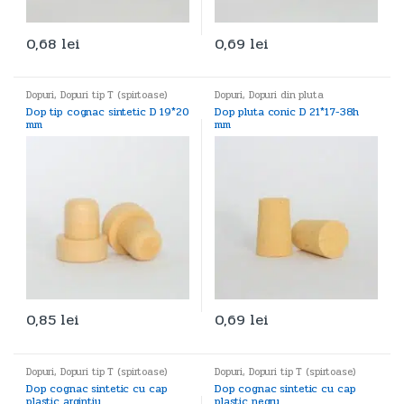
0,68
lei
0,69
lei
Dopuri
,
Dopuri tip T (spirtoase)
Dopuri
,
Dopuri din pluta
Dop tip cognac sintetic D 19*20
Dop pluta conic D 21*17-38h
mm
mm
0,85
lei
0,69
lei
Dopuri
,
Dopuri tip T (spirtoase)
Dopuri
,
Dopuri tip T (spirtoase)
Dop cognac sintetic cu cap
Dop cognac sintetic cu cap
plastic argintiu
plastic negru