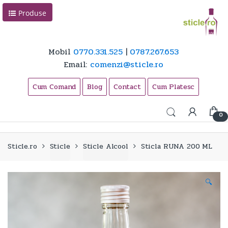
Skip
Skip
Produse
to
to
navigation
content
Mobil
0770.331.525
|
0787.267.653
Email:
comenzi@sticle.ro
Cum Comand
Blog
Contact
Cum Platesc
0
Sticle.ro
Sticle
Sticle Alcool
Sticla RUNA 200 ML
🔍