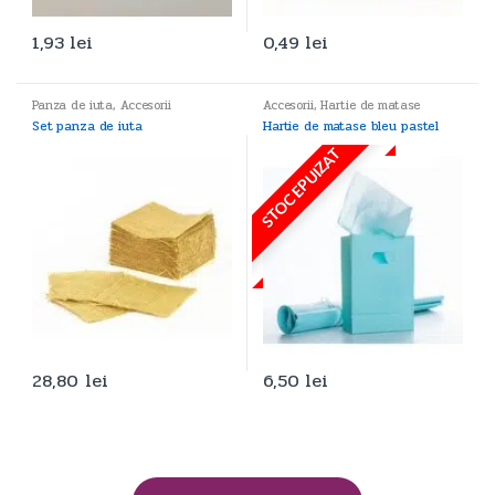
1,93
lei
0,49
lei
Panza de iuta
,
Accesorii
Accesorii
,
Hartie de matase
Set panza de iuta
Hartie de matase bleu pastel
STOC EPUIZAT
28,80
lei
6,50
lei