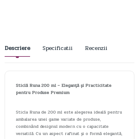
n
t
i
t
y
Descriere
Specificatii
Recenzii
Sticlă Runa 200 ml – Eleganță și Practicitate
pentru Produse Premium
Sticla Runa de 200 ml este alegerea ideală pentru
ambalarea unei game variate de produse,
combinând designul modern cu o capacitate
versatilă. Cu un aspect rafinat și o formă elegantă,