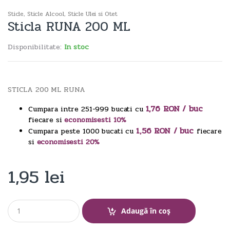
Sticle
,
Sticle Alcool
,
Sticle Ulei si Otet
Sticla RUNA 200 ML
Disponibilitate:
In stoc
STICLA 200 ML RUNA
1,76 RON / buc
Cumpara intre 251-999 bucati cu
fiecare si
economisesti 10%
1,56 RON / buc
Cumpara peste 1000 bucati cu
fiecare
si
economisesti 20%
1,95
lei
Q
Adaugă în coș
u
a