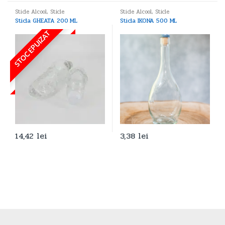
Sticle Alcool
,
Sticle
Sticle Alcool
,
Sticle
Sticla GHEATA 200 ML
Sticla IKONA 500 ML
STOC EPUIZAT
14,42
lei
3,38
lei